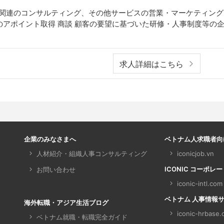
事関連のコンサルティング、その他サービスの営業・マーケティング：
のアポイント取得 商談 顧客の要望に基づいた研修・人事制度等の企
求人詳細はこちら
企業のみなさまへ
ベトナム人求職者向
人材紹介・組織人事コンサルティング
iconicjob.vn
ICONIC コーポレ
お問い合わせ
iconic-intl.com
ベトナム 人事情報サイト 
海外転職・アジア生活ブログ
iconic-hrbase
ベトナム就職・転職完全ガイド