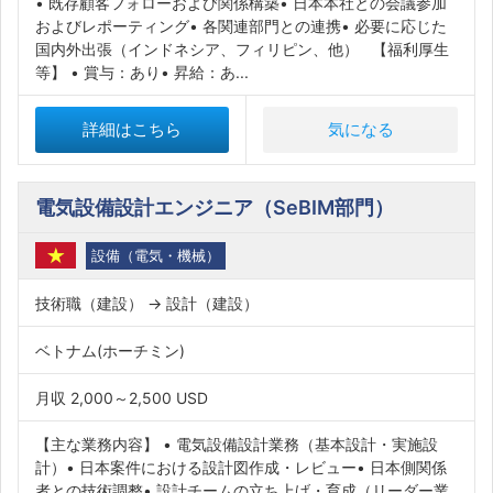
• 既存顧客フォローおよび関係構築• 日本本社との会議参加
およびレポーティング• 各関連部門との連携• 必要に応じた
国内外出張（インドネシア、フィリピン、他） 【福利厚生
等】 • 賞与：あり• 昇給：あ...
詳細はこちら
気になる
電気設備設計エンジニア（SeBIM部門）
設備（電気・機械）
技術職（建設） → 設計（建設）
ベトナム(ホーチミン)
月収 2,000～2,500 USD
【主な業務内容】 • 電気設備設計業務（基本設計・実施設
計）• 日本案件における設計図作成・レビュー• 日本側関係
者との技術調整• 設計チームの立ち上げ・育成（リーダー業