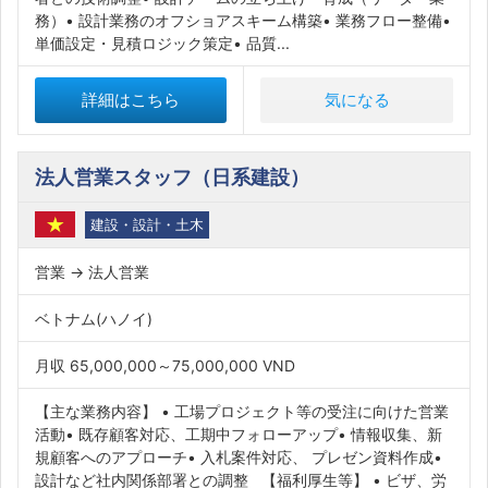
務）• 設計業務のオフショアスキーム構築• 業務フロー整備•
単価設定・見積ロジック策定• 品質...
詳細はこちら
気になる
法人営業スタッフ（日系建設）
建設・設計・土木
営業 → 法人営業
ベトナム(ハノイ)
月収 65,000,000～75,000,000 VND
【主な業務内容】 • 工場プロジェクト等の受注に向けた営業
活動• 既存顧客対応、工期中フォローアップ• 情報収集、新
規顧客へのアプローチ• 入札案件対応、 プレゼン資料作成•
設計など社内関係部署との調整 【福利厚生等】 • ビザ、労