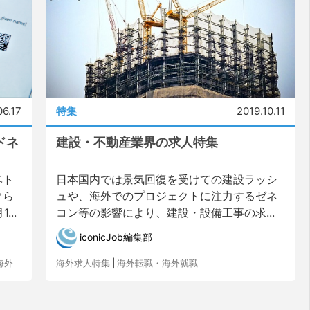
06.17
特集
2019.10.11
ドネ
建設・不動産業界の求人特集
ベト
日本国内では景気回復を受けての建設ラッシ
ぐら
ュや、海外でのプロジェクトに注力するゼネ
..
コン等の影響により、建設・設備工事の求...
iconicJob編集部
海外
海外求人特集
|
海外転職・海外就職