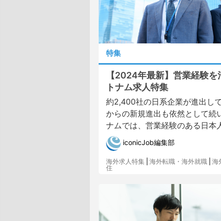
特集
【2024年最新】営業経験を
トナム求人特集
約2,400社の日系企業が進出し
からの新規進出も依然として続
ナムでは、営業経験のある日本人へ
iconicJob編集部
海外求人特集
|
海外転職・海外就職
|
海
住