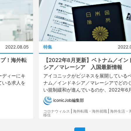
2022.08.05
特集
2022.
ップ！海外転
【2022年8月更新】ベトナム／イン
シア／マレーシア 入国最新情報
ーディーにキ
アイコニックがビジネスを展開している
ている求人を
ナム／インドネシア／マレーシアでどの
い規制緩和が進んでいるのか、2022年6月1.
iconicJob編集部
コロナウィルス
|
海外転職・海外就職
|
海外生活・
移住