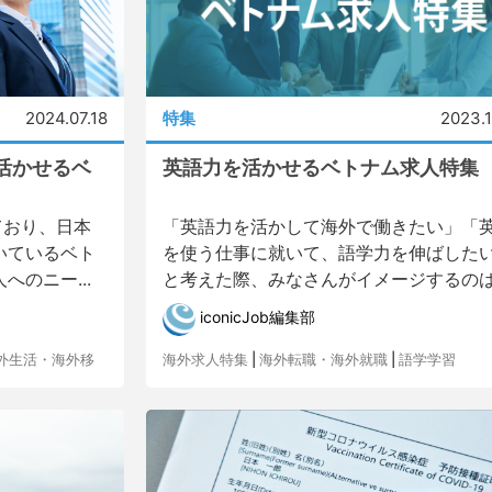
2024.07.18
特集
2023.1
活かせるベ
英語力を活かせるベトナム求人特集
ており、日本
「英語力を活かして海外で働きたい」「
いているベト
を使う仕事に就いて、語学力を伸ばした
のニー...
と考えた際、みなさんがイメージするのは.
iconicJob編集部
外生活・海外移
海外求人特集
|
海外転職・海外就職
|
語学学習