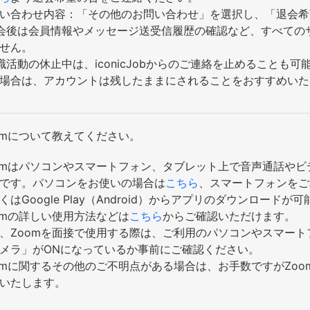
い合わせ内容：「その他のお問い合わせ」を選択し、「退会希
会後は会員情報やメッセージ送受信履歴の確認など、すべての
せん。
職活動の休止中は、iconicJobからのご連絡を止めることも
場合は、アカウントは残したままにされることをおすすめいた
omについて教えてください。
omはパソコンやスマートフォン、タブレット上で音声通話や
です。パソコンをお使いの場合は
こちら
、スマートフォンをご利用
くはGoogle Play（Android）からアプリのダウンロードが
omの詳しい使用方法などは
こちら
からご確認いただけます。
、Zoomを面接で使用する際は、ご利用のパソコンやスマー
メラ」がONになっているか事前にご確認ください。
omに関するその他のご不明点がある場合は、お手数ですがZo
いたします。