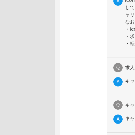
ic
して
ャリ
なお
・ic
・求
・転
求人
キャ
キャ
キャ