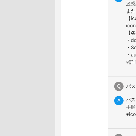
迷惑
また
【i
icon
【各
・d
・S
・a
※詳
パス
パス
手順
※i