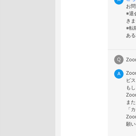
お問
※退
きま
※転
ある
Zo
Zo
ビス
もし
Zo
また
「カ
Zo
願い