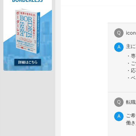
ic
主に
・専
・ご
・応
・ベ
転職
ご希
働き