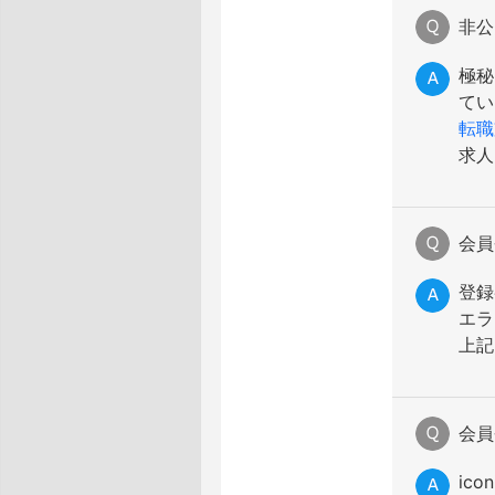
非公
極秘
てい
転職
求人
会員
登録
エラ
上記
会員
ic