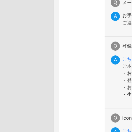
メー
お手
ご連
登録
こち
ご本
・お
・登
・お
・生
ic
こち