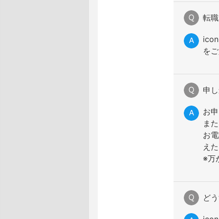
転職
ico
をご
申し
お申
また
お電
えた
※万
どう