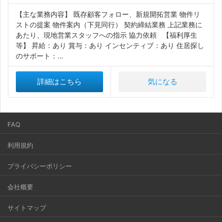
【主な業務内容】 既存顧客フォロー、新規開拓営業 物件リ
ストの提案 物件案内（下見同行） 契約締結業務 上記業務に
あたり、現地営業スタッフへの指示 協力依頼 【福利厚生
等】 昇給：あり 賞与：あり インセンティブ：あり 住居探し
のサポート：...
詳細はこちら
気になる
FAQ
利用規約
プライバシーポリシー
会社概要
サイトマップ