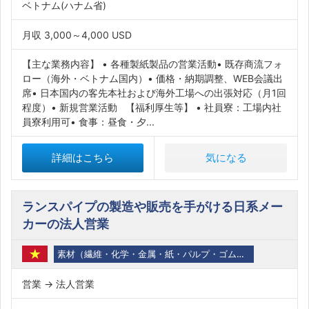
ベトナム(ハナム省)
月収 3,000～4,000 USD
【主な業務内容】 • 各種製紙製品の営業活動• 既存商流フォ
ロー（海外・ベトナム国内）• 価格・納期調整、WEB会議出
席• 日本国内の客先本社および海外工場への出張対応（月1回
程度）• 新規営業活動 【福利厚生等】 • 社員寮：工場内社
員寮利用可• 食事：昼食・夕...
詳細はこちら
気になる
ランスパイプの製造や販売を手がける日系メー
カーの法人営業
素材（繊維・化学・金属・紙・パルプ・ゴム・石油・バイオ）
営業 → 法人営業