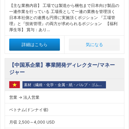
【主な業務内容】 工場では製造から梱包まで日本向け製品の
一連作業を行っている 工場長として一連の業務を管理頂く
日本本社側との連携も円滑に実施頂くポジション 『工場管
理』と『技術管理』の両方が求められるポジション 【福利
厚生等】 賞与：あり...
詳細はこちら
気になる
【中国系企業】事業開発ディレクター/マネー
ジャー
素材（繊維・化学・金属・紙・パルプ・ゴム・石油・バイオ）
営業 → 法人営業
ベトナム(ドンナイ省)
月収 2,500～4,000 USD