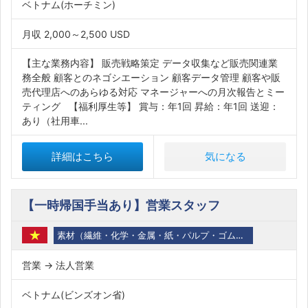
ベトナム(ホーチミン)
月収 2,000～2,500 USD
【主な業務内容】 販売戦略策定 データ収集など販売関連業
務全般 顧客とのネゴシエーション 顧客データ管理 顧客や販
売代理店へのあらゆる対応 マネージャーへの月次報告とミー
ティング 【福利厚生等】 賞与：年1回 昇給：年1回 送迎：
あり（社用車...
詳細はこちら
気になる
【一時帰国手当あり】営業スタッフ
素材（繊維・化学・金属・紙・パルプ・ゴム・石油・バイオ）
営業 → 法人営業
ベトナム(ビンズオン省)