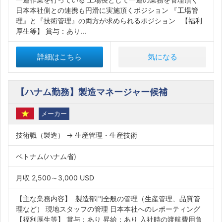
日本本社側との連携も円滑に実施頂くポジション 『工場管
理』と『技術管理』の両方が求められるポジション 【福利
厚生等】 賞与：あり...
詳細はこちら
気になる
【ハナム勤務】製造マネージャー候補
メーカー
技術職（製造） → 生産管理・生産技術
ベトナム(ハナム省)
月収 2,500～3,000 USD
【主な業務内容】 製造部門全般の管理（生産管理、品質管
理など） 現地スタッフの管理 日本本社へのレポーティング
【福利厚生等】 賞与：あり 昇給：あり 入社時の渡航費用負