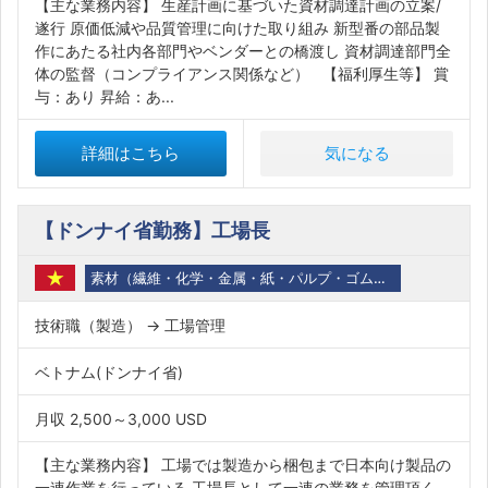
【主な業務内容】 生産計画に基づいた資材調達計画の立案/
遂行 原価低減や品質管理に向けた取り組み 新型番の部品製
作にあたる社内各部門やベンダーとの橋渡し 資材調達部門全
体の監督（コンプライアンス関係など） 【福利厚生等】 賞
与：あり 昇給：あ...
詳細はこちら
気になる
【ドンナイ省勤務】工場長
素材（繊維・化学・金属・紙・パルプ・ゴム・石油・バイオ）
技術職（製造） → 工場管理
ベトナム(ドンナイ省)
月収 2,500～3,000 USD
【主な業務内容】 工場では製造から梱包まで日本向け製品の
一連作業を行っている 工場長として一連の業務を管理頂く