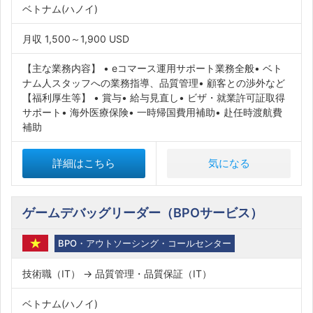
ベトナム(ハノイ)
月収 1,500～1,900 USD
【主な業務内容】 • eコマース運用サポート業務全般• ベト
ナム人スタッフへの業務指導、品質管理• 顧客との渉外など
【福利厚生等】 • 賞与• 給与見直し• ビザ・就業許可証取得
サポート• 海外医療保険• 一時帰国費用補助• 赴任時渡航費
補助
詳細はこちら
気になる
ゲームデバッグリーダー（BPOサービス）
BPO・アウトソーシング・コールセンター
技術職（IT） → 品質管理・品質保証（IT）
ベトナム(ハノイ)