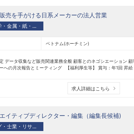
販売を手がける日系メーカーの法人営業
素材（繊維・化学・金属・紙・パルプ・ゴム・石油・バイオ）
ベトナム(ホーチミン)
定 データ収集など販売関連業務全般 顧客とのネゴシエーション 顧
ーへの月次報告とミーティング 【福利厚生等】 賞与：年1回 昇給：年
求人詳細はこちら
エイティブディレクター・編集（編集長候補)
コンサルティング・士業・リサーチ