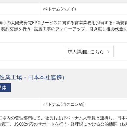
ベトナム(ハノイ)
場向けの太陽光発電EPCサービスに関する営業業務を担当する- 新
、契約交渉を行う- 設置工事のフォローアップ、引き渡し後の代金
求人詳細はこちら
造業工場・日本本社連携）
導体
ベトナム(バクニン省)
ナム工場内の管理部門にて、社長およびベトナム人部長と連携し、日
約管理、JSOX対応のサポートを行う- 経理課における公的機関（