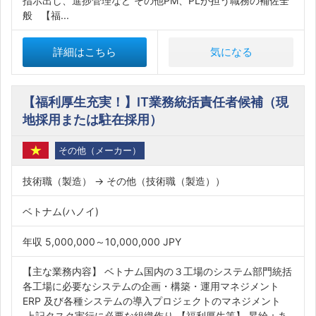
指示出し、進捗管理など その他PM、PLが担う職務の補佐全
般 【福...
詳細はこちら
気になる
【福利厚生充実！】IT業務統括責任者候補（現
地採用または駐在採用）
その他（メーカー）
技術職（製造） → その他（技術職（製造））
ベトナム(ハノイ)
年収 5,000,000～10,000,000 JPY
【主な業務内容】 ベトナム国内の３工場のシステム部門統括
各工場に必要なシステムの企画・構築・運用マネジメント
ERP 及び各種システムの導入プロジェクトのマネジメント
上記タスク実行に必要な組織作り 【福利厚生等】 昇給：あ