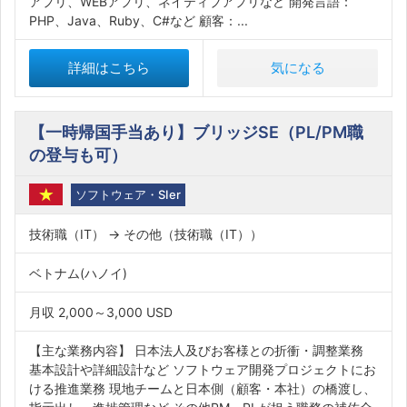
アプリ、WEBアプリ、ネイティブアプリなど 開発言語：
PHP、Java、Ruby、C#など 顧客：...
詳細はこちら
気になる
【一時帰国手当あり】ブリッジSE（PL/PM職
の登与も可）
ソフトウェア・SIer
技術職（IT） → その他（技術職（IT））
ベトナム(ハノイ)
月収 2,000～3,000 USD
【主な業務内容】 日本法人及びお客様との折衝・調整業務
基本設計や詳細設計など ソフトウェア開発プロジェクトにお
ける推進業務 現地チームと日本側（顧客・本社）の橋渡し、