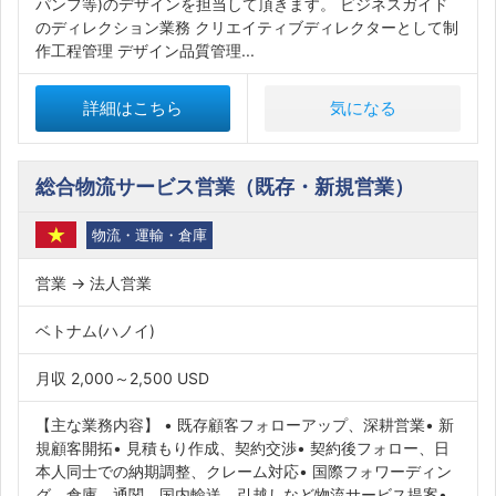
パンフ等)のデザインを担当して頂きます。 ビジネスガイド
のディレクション業務 クリエイティブディレクターとして制
作工程管理 デザイン品質管理...
詳細はこちら
気になる
総合物流サービス営業（既存・新規営業）
物流・運輸・倉庫
営業 → 法人営業
ベトナム(ハノイ)
月収 2,000～2,500 USD
【主な業務内容】 • 既存顧客フォローアップ、深耕営業• 新
規顧客開拓• 見積もり作成、契約交渉• 契約後フォロー、日
本人同士での納期調整、クレーム対応• 国際フォワーディン
グ、倉庫、通関、国内輸送、引越しなど物流サービス提案•