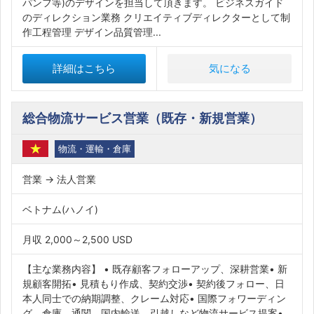
パンフ等)のデザインを担当して頂きます。 ビジネスガイド
のディレクション業務 クリエイティブディレクターとして制
作工程管理 デザイン品質管理...
詳細はこちら
気になる
総合物流サービス営業（既存・新規営業）
物流・運輸・倉庫
営業 → 法人営業
ベトナム(ハノイ)
月収 2,000～2,500 USD
【主な業務内容】 • 既存顧客フォローアップ、深耕営業• 新
規顧客開拓• 見積もり作成、契約交渉• 契約後フォロー、日
本人同士での納期調整、クレーム対応• 国際フォワーディン
グ、倉庫、通関、国内輸送、引越しなど物流サービス提案•