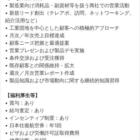
• 製造業向け消耗品・副資材等を扱う商社での営業活動
• 新規リード創出（テレアポ、訪問、ネットワーキング、
紹介活用など）
• 工業団地を中心とした顧客への積極的アプローチ
• 月次／年次売上目標達成
• 顧客ニーズ把握と最適提案
• 営業プレゼンおよび製品デモ実施
• 条件交渉および受注獲得
• 既存顧客との関係維持・拡大
• 週次／月次営業レポート作成
• 製品知識および市場動向に関する継続的知識習得
【福利厚生等】
• 賞与：あり
• 給与査定：あり
• インセンティブ制度：あり
• 日本往復航空券：年1回
• ビザおよび労働許可証取得費用