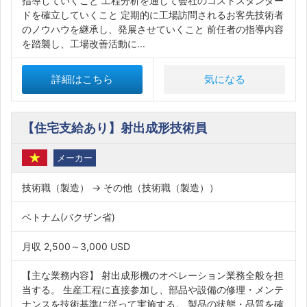
指導していくこと 工程分析を通じて会社のコストスタンダー
ドを確立していくこと 定期的に工場訪問されるお客先技術者
のノウハウを継承し、発展させていくこと 前任者の指導内容
を踏襲し、工場改善活動に...
詳細はこちら
気になる
【住宅支給あり】射出成形技術員
メーカー
技術職（製造） → その他（技術職（製造））
ベトナム(バクザン省)
月収 2,500～3,000 USD
【主な業務内容】 射出成形機のオペレーション業務全般を担
当する。 生産工程に直接参加し、部品や設備の修理・メンテ
ナンスを技術基準に従って実施する。 製品の状態・品質を確