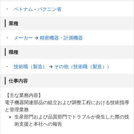
ベトナム
-
バクニン省
業種
メーカー
→
精密機器・計測機器
職種
技術職（製造）
→
その他（技術職（製造））
仕事内容
【主な業務内容】
電子機器関連部品の組立および調整工程における技術指導
と管理業務
生産部門および品質部門でトラブルが発生した際の技
術支援と本社への報告