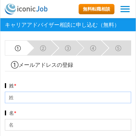
無料転職相談
キャリアアドバイザー相談に申し込む（無料）
①
②
③
④
⑤
①メールアドレスの登録
姓
*
名
*