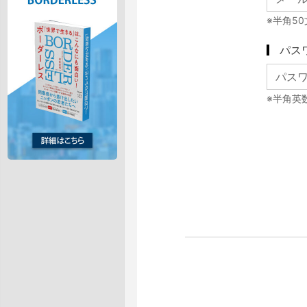
※半角5
パス
※半角英