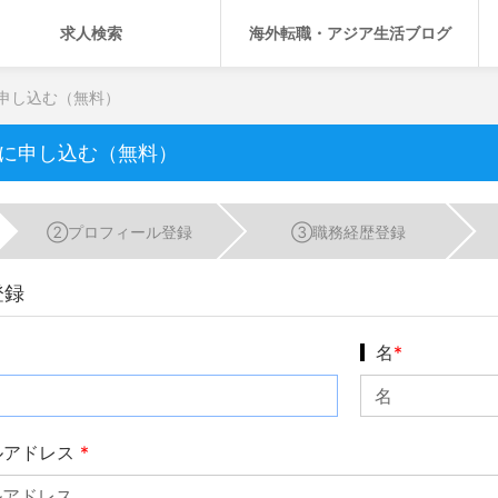
求人検索
海外転職・アジア生活ブログ
申し込む（無料）
に申し込む（無料）
②
プロフィール登録
③
職務経歴登録
登録
名
*
ルアドレス
*