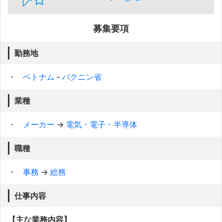
募集要項
勤務地
ベトナム
-
バクニン省
業種
メーカー
→
電気・電子・半導体
職種
事務
→
総務
仕事内容
【主な業務内容】