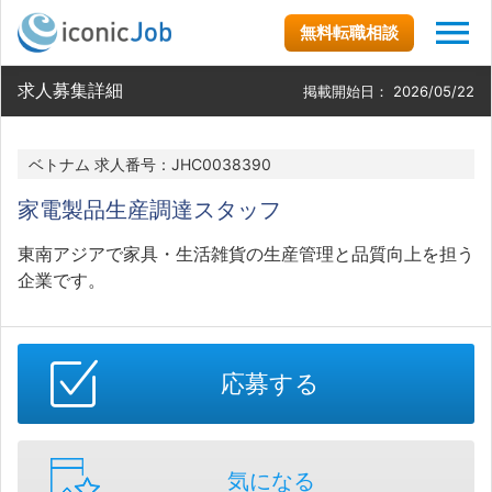
無料転職相談
求人募集詳細
掲載開始日：
2026/05/22
ベトナム 求人番号：JHC0038390
家電製品生産調達スタッフ
東南アジアで家具・生活雑貨の生産管理と品質向上を担う
企業です。
応募する
気になる