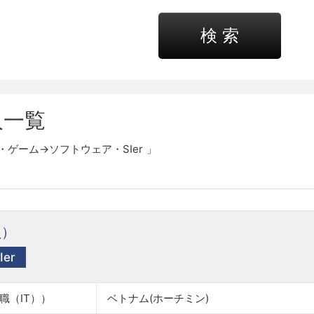
検 索
人一覧
・ゲーム→ソフトウェア・SIer
。
員）
er
職（IT））
ベトナム(ホーチミン)