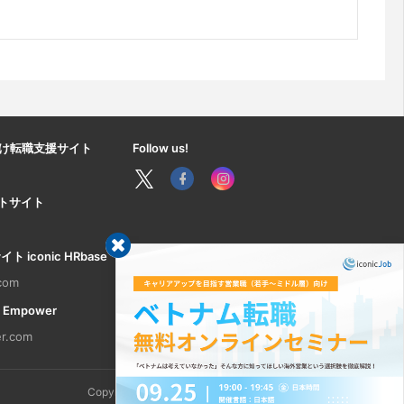
け転職支援サイト
Follow us!
ートサイト
iconic HRbase
.com
 Empower
r.com
Copyright © 2026 ICONIC GROUP. All rights reserved.