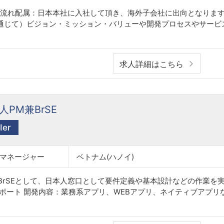
後の流れ配属：日本本社に入社して頂き、海外子会社に出向となりま
通じて）ビジョン・ミッション・バリューや開発プロセスやサービ
求人詳細はこちら
PM兼BrSE
er
トマネージャー
ベトナム(ハノイ)
/BrSEとして、日本人窓口として要件定義や基本設計などの作業を
ポート 開発内容：業務系アプリ、WEBアプリ、ネイティブアプリなど