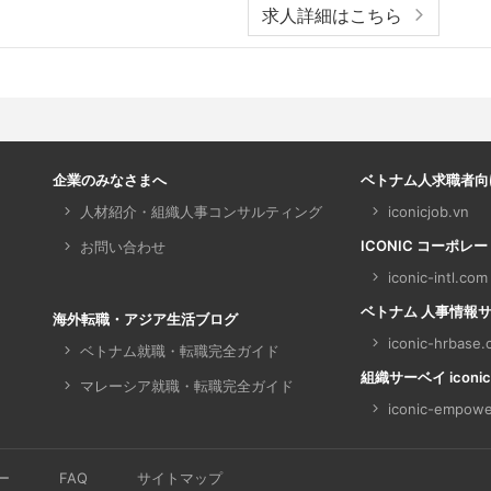
求人詳細はこちら
企業のみなさまへ
ベトナム人求職者向
人材紹介・組織人事コンサルティング
iconicjob.vn
ICONIC コーポレ
お問い合わせ
iconic-intl.com
ベトナム 人事情報サイト 
海外転職・アジア生活ブログ
iconic-hrbase
ベトナム就職・転職完全ガイド
組織サーベイ iconic
マレーシア就職・転職完全ガイド
iconic-empowe
ー
FAQ
サイトマップ