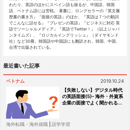
わたり、英語のほかにスペイン語も操るが、中国語、韓国
語、ベトナム語には苦戦。 著書に、ロングセラーの『英文履
歴書の書き方』『面接の英語』のほか、『英語は７つの動詞
でこんなに話せる』『プレゼンの英語』『ビジネスに対応 英
語でソーシャルメディア』『英語でTwitter！』（以上ジャパ
ンタイムズ）、『ロジカルイングリッシュ』（ダイヤモンド
社）など30冊。韓国語や中国語にも翻訳され、韓国、中国、
台湾で出版されている。
最近書いた記事
ベトナム
2019.10.24
【失敗しない】デジタル時代
の英語面接(5)– 海外・外資系
企業の面接でよく聞かれる...
海外転職・海外就職
|
語学学習