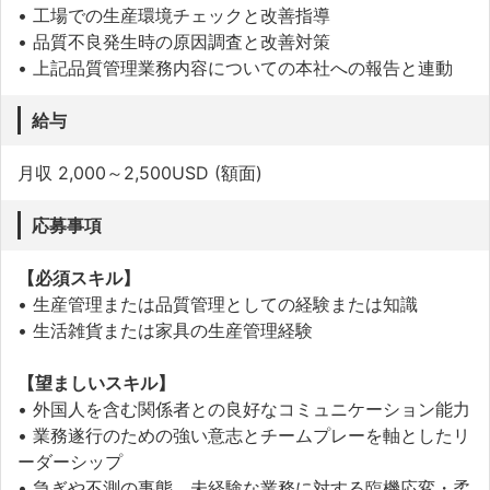
• 工場での生産環境チェックと改善指導
• 品質不良発生時の原因調査と改善対策
• 上記品質管理業務内容についての本社への報告と連動
給与
月収 2,000～2,500USD (額面)
応募事項
【必須スキル】
• 生産管理または品質管理としての経験または知識
• 生活雑貨または家具の生産管理経験
【望ましいスキル】
• 外国人を含む関係者との良好なコミュニケーション能力
• 業務遂行のための強い意志とチームプレーを軸としたリ
ーダーシップ
• 急ぎや不測の事態、未経験な業務に対する臨機応変・柔