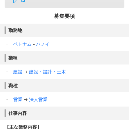
募集要項
勤務地
ベトナム
-
ハノイ
業種
建設
→
建設・設計・土木
職種
営業
→
法人営業
仕事内容
【主な業務内容】