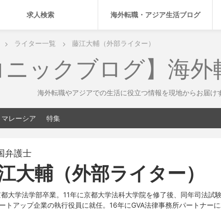
求人検索
海外転職・アジア生活ブログ
ライター一覧
藤江大輔（外部ライター）
コニックブログ】海外
海外転職やアジアでの生活に役立つ情報を現地からお届け
マレーシア
特集
国弁護士
江大輔（外部ライター）
京都大学法学部卒業。11年に京都大学法科大学院を修了後、同年司法試験
ートアップ企業の執行役員に就任。16年にGVA法律事務所パートナー