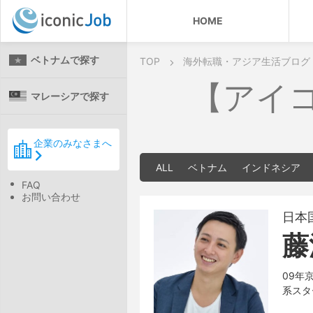
HOME
ベトナムで探す
TOP
海外転職・アジア生活ブログ
【アイ
マレーシアで探す
企業のみなさまへ
ALL
ベトナム
インドネシア
FAQ
お問い合わせ
日本
藤
09年
系スタ