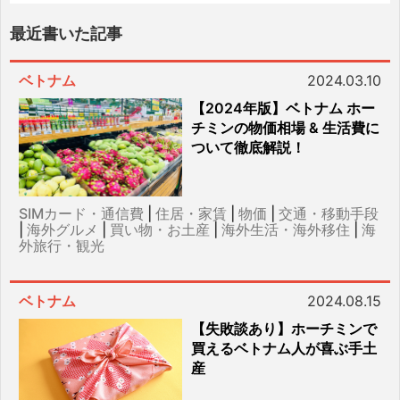
最近書いた記事
ベトナム
2024.03.10
【2024年版】ベトナム ホー
チミンの物価相場 & 生活費に
ついて徹底解説！
SIMカード・通信費
|
住居・家賃
|
物価
|
交通・移動手段
|
海外グルメ
|
買い物・お土産
|
海外生活・海外移住
|
海
外旅行・観光
ベトナム
2024.08.15
【失敗談あり】ホーチミンで
買えるベトナム人が喜ぶ手土
産