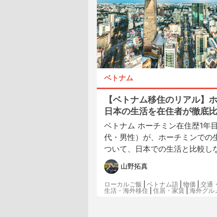
ベトナム
【ベトナム移住のリアル】
日本の生活を在住者が徹底
ベトナム ホーチミン在住歴1年目
代・男性）が、ホーチミンでの
ついて、日本での生活と比較しなが
山野拓真
ローカルご飯
|
ベトナム語
|
物価
|
交通
生活・海外移住
|
住居・家賃
|
海外グル