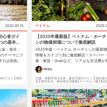
2025.05.15
ベトナム
2025.0
初心者ガイ
【2025年最新版】ベトナム・ホーチ
の基本...
ンの物価相場について徹底解説
お金・衛生・
2025年版・ベトナム ホーチミンの最新
つのテーマにフ
情報をカテゴリ別に徹底解説！スーパー
は現地...
食・家賃・Grabなど、リアルな生活費が丸.
Ririka
海外グルメ
|
海外
交通・移動手段
|
住居・家賃
|
海外グルメ
|
海外旅
光
|
海外生活・海外移住
|
物価
|
ローカルご飯
|
観光