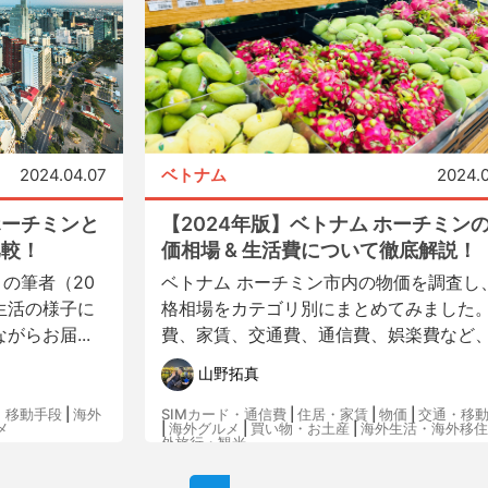
2024.04.07
ベトナム
2024.0
ホーチミンと
【2024年版】ベトナム ホーチミン
比較！
価相場 & 生活費について徹底解説！
の筆者（20
ベトナム ホーチミン市内の物価を調査し
生活の様子に
格相場をカテゴリ別にまとめてみました
らお届...
費、家賃、交通費、通信費、娯楽費など、.
山野拓真
・移動手段
|
海外
SIMカード・通信費
|
住居・家賃
|
物価
|
交通・移
メ
|
海外グルメ
|
買い物・お土産
|
海外生活・海外移住
外旅行・観光