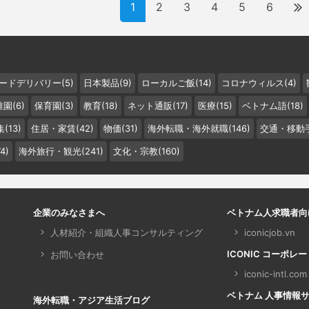
1
2
3
4
5
6
ードデリバリー(5)
日本製品(9)
ローカルご飯(14)
コロナウィルス(4)
園(6)
保育園(3)
教育(18)
ネット通販(17)
医療(15)
ベトナム語(18)
(13)
住居・家賃(42)
物価(31)
海外転職・海外就職(146)
交通・移動手
4)
海外旅行・観光(241)
文化・宗教(160)
企業のみなさまへ
ベトナム人求職者向
人材紹介・組織人事コンサルティング
iconicjob.vn
ICONIC コーポレ
お問い合わせ
iconic-intl.com
ベトナム 人事情報サイト 
海外転職・アジア生活ブログ