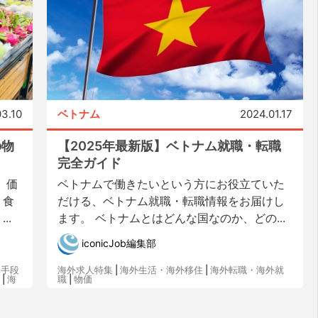
3.10
ベトナム
2024.01.17
の物
【2025年最新版】ベトナム就職・転職
完全ガイド
、価
ベトナムで働きたいという方にお役立ていた
。食
だける、ベトナム就職・転職情報をお届けし
..
ます。 ベトナムとはどんな国なのか、どの...
iconicJob編集部
動手段
海外求人特集
|
海外生活・海外移住
|
海外転職・海外就
|
海
職
|
物価