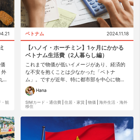
4.21
ベトナム
2024.11.18
ミ
【ハノイ・ホーチミン】1ヶ月にかかる
ベトナム生活費（2人暮らし編）
物価
これまで物価が低いイメージがあり、経済的
・外
な不安を抱くことは少なかった「ベトナ
..
ム」。ですが近年、特に都市部を中心に物...
Hana
行・観
SIMカード・通信費
|
住居・家賃
|
物価
|
海外生活・海外
移住