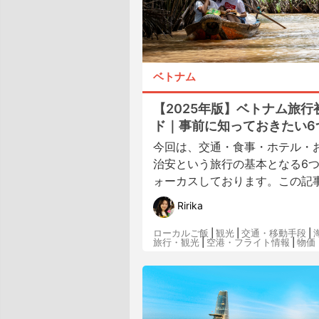
ベトナム
【2025年版】ベトナム旅行
ド｜事前に知っておきたい6つ
今回は、交通・食事・ホテル・
治安という旅行の基本となる6
ォーカスしております。この記事で
Ririka
ローカルご飯
|
観光
|
交通・移動手段
|
旅行・観光
|
空港・フライト情報
|
物価