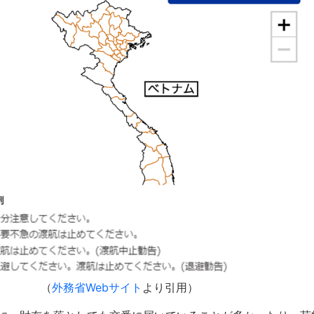
（
外務省Webサイト
より引用）