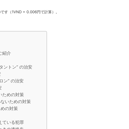
す（1VND = 0.006円で計算）。
ご紹介
タントン” の治安
安
ロン” の治安
安
いための対策
わないための対策
ための対策
えている犯罪