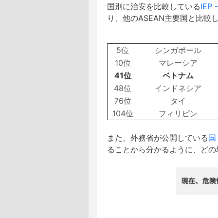
国別に治安を比較している
IEP 
り、他のASEAN主要国と比較
5位
シンガポール
10位
マレーシア
41位
ベトナム
48位
インドネシア
76位
タイ
104位
フィリピン
また、外務省が公開している
国
ることから分かるように、どの