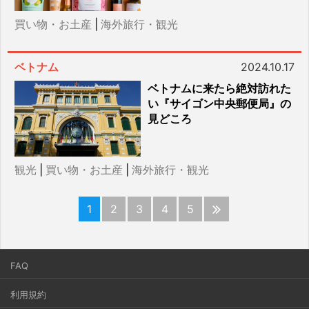
買い物・お土産
|
海外旅行・観光
ベトナム
2024.10.17
ベトナムに来たら絶対訪れた
い『サイゴン中央郵便局』の
見どころ
観光
|
買い物・お土産
|
海外旅行・観光
1
2
3
4
5
FAQ
利用規約