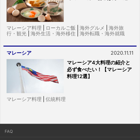
マレーシア料理
|
ローカルご飯
|
海外グルメ
|
海外旅
行・観光
|
海外生活・海外移住
|
海外転職・海外就職
マレーシア
2020.11.11
マレーシア4大料理の紹介と
必ず食べたい！【マレーシア
料理12選】
マレーシア料理
|
伝統料理
FAQ