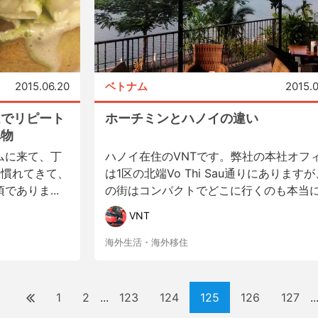
2015.06.20
ベトナム
2015.
ムでリピート
ホーチミンとハノイの違い
べ物
ムに来て、丁
ハノイ在住のVNTです。弊社の本社オフ
ろ慣れてきて、
は1区の北端Vo Thi Sau通りにあります
ありま...
の街はコンパクトでどこに行くのも本当に.
VNT
海外生活・海外移住
1
2
123
124
125
126
127
...
..