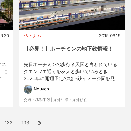
06.20
ベトナム
2015.06.19
【必見！】ホーチミンの地下鉄情報！
ィス
先日ホーチミンの歩行者天国と言われている
が、こ
グエンフエ通りを友人と歩いているとき、
..
2020年に開通予定の地下鉄イメージ図を見...
Nguyen
交通・移動手段
|
海外生活・海外移住
132
133
.