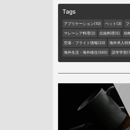
Tags
アプリケーション(10)
ペット(3)
フ
マレーシア料理(2)
伝統料理(5)
幼稚
空港・フライト情報(20)
海外求人特集
海外生活・海外移住(565)
語学学習(7