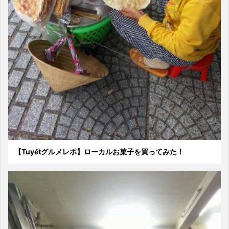
【Tuyếtグルメレポ】ローカルお菓子を買ってみた！