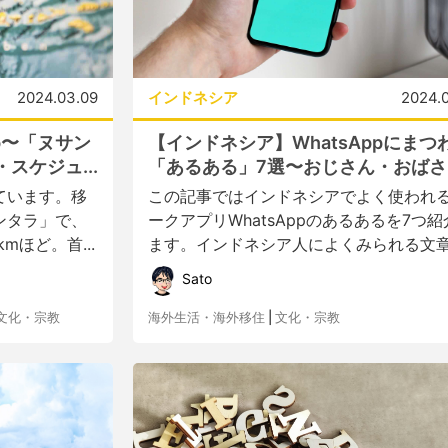
2024.03.09
インドネシア
2024.0
め〜「ヌサン
【インドネシア】WhatsAppにまつ
スケジュ...
「あるある」7選〜おじさん・おばさ..
ています。移
この記事ではインドネシアでよく使われ
ンタラ」で、
ークアプリWhatsAppのあるあるを7つ紹
mほど。首...
ます。インドネシア人によくみられる文章.
Sato
文化・宗教
海外生活・海外移住
|
文化・宗教