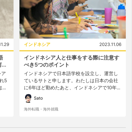
11.29
インドネシア
2023.11.06
語
インドネシア人と仕事をする際に注意す
..
べき5つのポイント
シア
インドネシアで日本語学校を設立し、運営し
れ5
ているサトと申します。わたしは日本の会社
..
に6年ほど勤めたあと、インドネシアで10年...
Sato
海外転職・海外就職