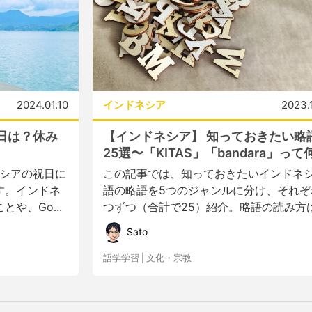
2024.01.10
インドネシア
2023.
日は？休み
【インドネシア】 知っておきたい略
25選〜「KITAS」「bandara」って何.
ネシアの祝日に
この記事では、知っておきたいインドネ
す。インドネ
語の略語を5つのジャンルに分け、それぞ
や、Go...
つずつ（合計で25）紹介。略語の読み方は.
Sato
語学学習
|
文化・宗教