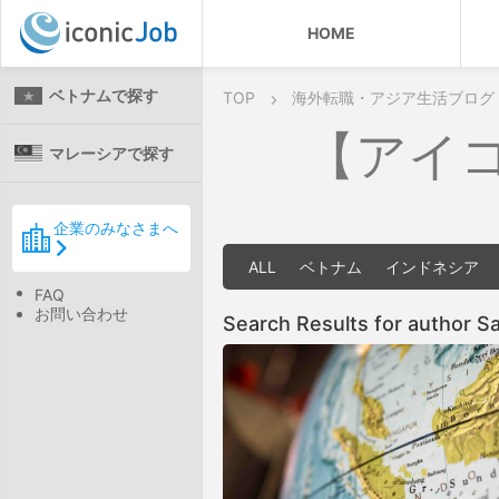
HOME
ベトナムで探す
TOP
海外転職・アジア生活ブログ
【アイ
マレーシアで探す
企業のみなさまへ
ALL
ベトナム
インドネシア
FAQ
お問い合わせ
Search Results for author S