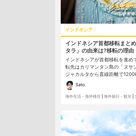
インドネシア
インドネシア首都移転まと
タラ」の由来は?移転の理由・
インドネシアが首都移転を進め
転先はカリマンタン島の「ヌサ
ジャカルタから直線距離で1200k
Sato
海外生活・海外移住
|
海外旅行・観光
|