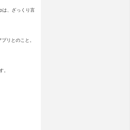
ppは、ざっくり言
アプリとのこと。
です。