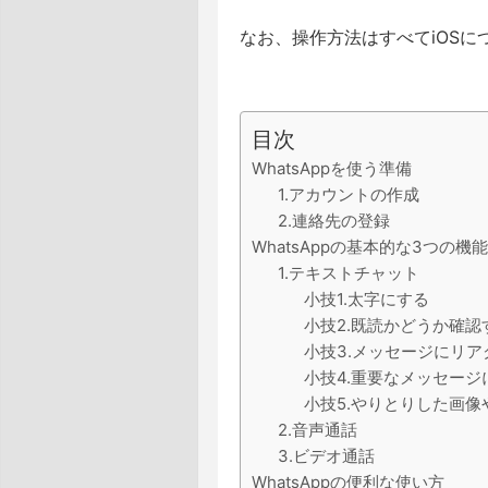
なお、操作方法はすべてiOSに
目次
WhatsAppを使う準備
1.アカウントの作成
2.連絡先の登録
WhatsAppの基本的な3つの機能
1.テキストチャット
小技1.太字にする
小技2.既読かどうか確認
小技3.メッセージにリ
小技4.重要なメッセー
小技5.やりとりした画
2.音声通話
3.ビデオ通話
WhatsAppの便利な使い方