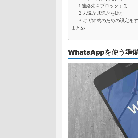
1.連絡先をブロックする
2.未読か既読かを隠す
3.ギガ節約のための設定を
まとめ
WhatsAppを使う準