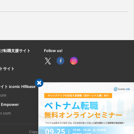
け転職支援サイト
Follow us!
ートサイト
iconic HRbase
.com
 Empower
r.com
Copyright © 2026 ICONIC GROUP. All rights reserved.