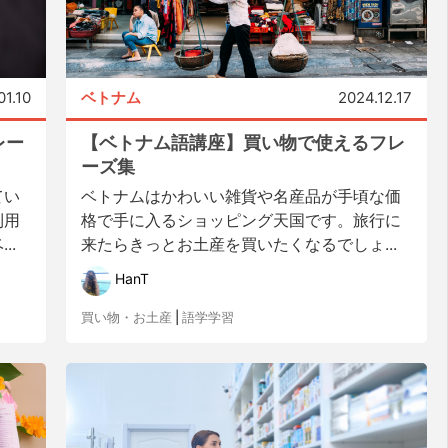
01.10
ベトナム
2024.12.17
レー
【ベトナム語講座】買い物で使えるフレ
ーズ集
てい
ベトナムはかわいい雑貨や名産品が手頃な価
利用
格で手に入るショッピング天国です。旅行に
..
来たらきっとお土産を買いたくなるでしょ...
HanT
買い物・お土産
|
語学学習