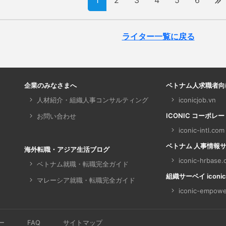
1
2
3
4
5
6
ライター一覧に戻る
企業のみなさまへ
ベトナム人求職者向
人材紹介・組織人事コンサルティング
iconicjob.vn
ICONIC コーポレ
お問い合わせ
iconic-intl.com
ベトナム 人事情報サイト 
海外転職・アジア生活ブログ
iconic-hrbase
ベトナム就職・転職完全ガイド
組織サーベイ iconic
マレーシア就職・転職完全ガイド
iconic-empowe
ー
FAQ
サイトマップ