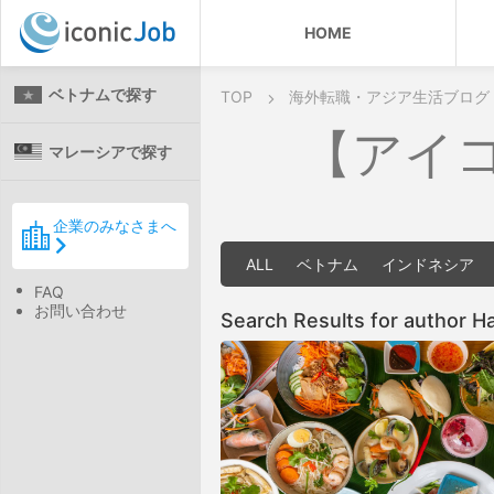
HOME
ベトナムで探す
TOP
海外転職・アジア生活ブログ
【アイ
マレーシアで探す
企業のみなさまへ
ALL
ベトナム
インドネシア
FAQ
お問い合わせ
Search Results for author H