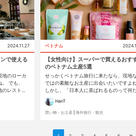
2024.11.27
ベトナム
2024.
ランで使える
【女性向け】スーパーで買えるおす
のベトナム土産5選
現地のローカ
せっかくベトナム旅行に来たなら、現地
。 でも、
ではの素敵なお土産に出会いたいですよ
レスト...
しかし、「日本人に喜ばれるものって何だ.
HanT
買い物・お土産
|
海外旅行・観光