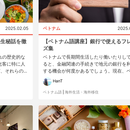
2025.02.05
ベトナム
2025.
誕生秘話を徹
【ベトナム語講座】銀行で使えるフ
ズ集
れの歴史的な
ベトナムで長期間生活したり働いたりし
光客に特に人
ると、金融関連の手続きで地元の銀行を
それらの...
する機会が何度かあるでしょう。現在、ベ.
HanT
ベトナム語
|
海外生活・海外移住