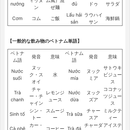
ィッヌ
ム風）混
nướng
đủ
ドゥ
サラダ
ン
ぜ麺
Lẩu hải
ラウハイ
Cơm
コム
ご飯
海鮮鍋
sản
サン
【一般的な飲み物のベトナム単語】
ベトナ
ベトナム
発音
意味
発音
意味
ム語
語
ヌッ
サトウキ
Nước
Nước
ヌック
ク・ス
水
ビジュー
suối
mía
ミア
オイ
ス
チャ
ココナッ
Trà
レモンジ
Nước
ヌック
ー・チ
ツジュー
chanh
ュース
dừa
ズア
ャイン
ス
シン・
スムージ
チャー
ミルクテ
Sinh tố
Trà sữa
トー
ー
スア
ィー
カー・
チャーダ
アイステ
Cà phê
コーヒー
Trà đá