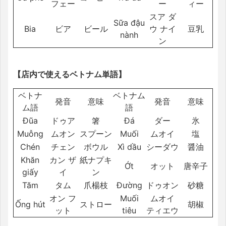
フェー
ー
ィー
スア ダ
Sữa đậu
Bia
ビア
ビール
ウ ナイ
豆乳
nành
ン
【店内で使えるベトナム単語】
ベトナ
ベトナム
発音
意味
発音
意味
ム語
語
Đũa
ドゥア
箸
Đá
ダー
氷
Muỗng
ムオン
スプーン
Muối
ムオイ
塩
Chén
チェン
ボウル
Xì dầu
シーダウ
醤油
Khăn
カン ザ
紙ナプキ
Ớt
オット
唐辛子
giấy
イ
ン
Tăm
タム
爪楊枝
Đường
ドゥオン
砂糖
オン フ
Muối
ムオイ
Ống hút
ストロー
胡椒
ット
tiêu
ティエウ