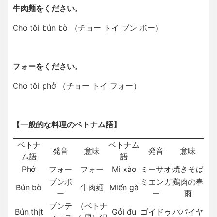
牛肉麺をください。
Cho tôi bún bò （チョー トイ ブン ボー）
フォーをください。
Cho tôi phở （チョー トイ フォー）
【一般的な料理のベトナム語】
ベトナ
ベトナム
発音
意味
発音
意味
ム語
語
Phở
フォー
フォー
Mì xào
ミーサオ
焼きそば
ブンボ
ミエンガ
鶏肉の春
Bún bò
牛肉麺
Miến gà
ー
ー
雨
ブンテ
（ベトナ
Bún thịt
Gỏi đu
ゴイドゥ
パパイヤ