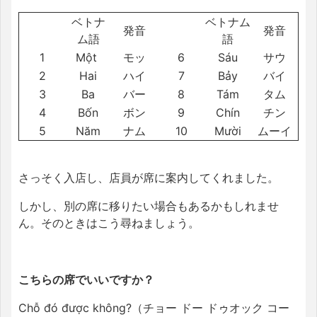
ベトナ
ベトナム
発音
発音
ム語
語
1
Một
モッ
6
Sáu
サウ
2
Hai
ハイ
7
Bảy
バイ
3
Ba
バー
8
Tám
タム
4
Bốn
ボン
9
Chín
チン
5
Năm
ナム
10
Mười
ムーイ
さっそく入店し、店員が席に案内してくれました。
しかし、別の席に移りたい場合もあるかもしれませ
ん。そのときはこう尋ねましょう。
こちらの席でいいですか？
Chỗ đó được không?（
チョー ドー ドゥオック コー