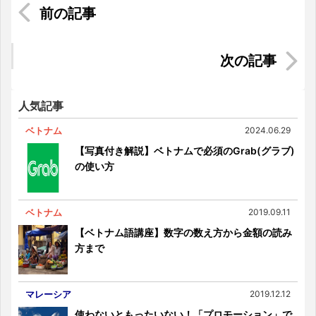
【ハノイ・ホーチミン】1ヶ月にかかるベトナム生
活費（2人暮らし編）
【引越しから生活まで】ベトナムのペットライフ
完全ナビ
人気記事
ベトナム
2024.06.29
【写真付き解説】ベトナムで必須のGrab(グラブ)
の使い方
ベトナム
2019.09.11
【ベトナム語講座】数字の数え方から金額の読み
方まで
マレーシア
2019.12.12
使わないともったいない！「プロモーション」で