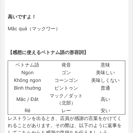
高いですよ！
Mắc quá（マックワー）
【感想に使えるベトナム語の形容詞】
ベトナム語
発音
意味
Ngon
ゴン
美味しい
Không ngon
コーンゴン
美味しくない
Bình thường
ビントゥン
普通
マック／ダット
Mắc / Đắt
高い
（北部）
Rẻ
レー
安い
レストランを出るとき、店員が感謝の言葉をかけてく
れることがあります。
その際は、以下のように返事を
してこちらからも感謝の気持ちを伝えましょう。