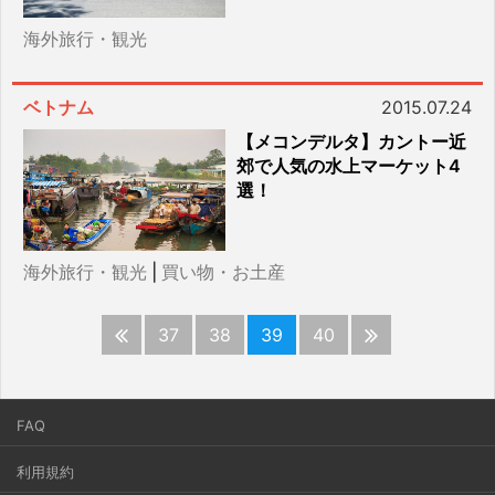
海外旅行・観光
ベトナム
2015.07.24
【メコンデルタ】カントー近
郊で人気の水上マーケット4
選！
海外旅行・観光
|
買い物・お土産
37
38
39
40
FAQ
利用規約