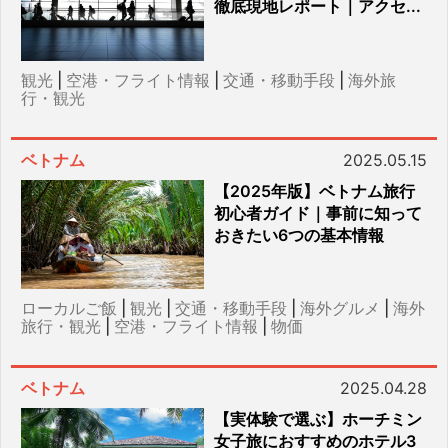
徹底現地レポート｜アクセ...
観光
|
空港・フライト情報
|
交通・移動手段
|
海外旅
行・観光
ベトナム
2025.05.15
【2025年版】ベトナム旅行
初心者ガイド｜事前に知って
おきたい6つの基本情報
ローカルご飯
|
観光
|
交通・移動手段
|
海外グルメ
|
海外
旅行・観光
|
空港・フライト情報
|
物価
ベトナム
2025.04.28
【実体験で選ぶ】ホーチミン
女子旅におすすめのホテル3