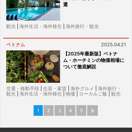
選
観光
|
海外生活・海外移住
|
海外旅行・観光
ベトナム
2025.04.21
【2025年最新版】ベトナ
ム・ホーチミンの物価相場に
ついて徹底解説
交通・移動手段
|
住居・家賃
|
海外グルメ
|
海外旅行・
観光
|
海外生活・海外移住
|
物価
|
ローカルご飯
|
観光
1
2
3
4
5