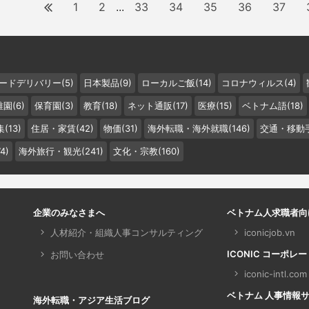
1
2
33
34
35
36
37
...
ードデリバリー(5)
日本製品(9)
ローカルご飯(14)
コロナウィルス(4)
園(6)
保育園(3)
教育(18)
ネット通販(17)
医療(15)
ベトナム語(18)
(13)
住居・家賃(42)
物価(31)
海外転職・海外就職(146)
交通・移動手
4)
海外旅行・観光(241)
文化・宗教(160)
企業のみなさまへ
ベトナム人求職者向
人材紹介・組織人事コンサルティング
iconicjob.vn
ICONIC コーポレ
お問い合わせ
iconic-intl.com
ベトナム 人事情報サイト 
海外転職・アジア生活ブログ