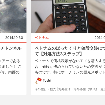
2014.10.30
ベトナム
2014.
クチトンネル
ベトナムのぼったくりと値段交渉に
て【対処方法3ステップ】
ツアーである
ベトナムで価格表示がないモノを購入す
ました！ こ
合、値段が決められていないため交渉が
、南部の...
ものです。特にホーチミンの観光スポット.
Toshi
海外旅行・観光
|
海外生活・海外移住
|
買い物・お