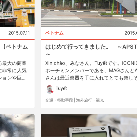
2015.07.11
ベトナム
2015.
ン【ベトナム
はじめて行ってきました。 ～APST
～
る最大の商業
Xin chào、みなさん。Tuyếtです。ICON
に非常に人気
ホーチミンメンバーである、MAGさんとAI
ンや巨...
さんは最近楽器を手に入れてとても楽しそ.
Tuyết
交通・移動手段
|
海外旅行・観光