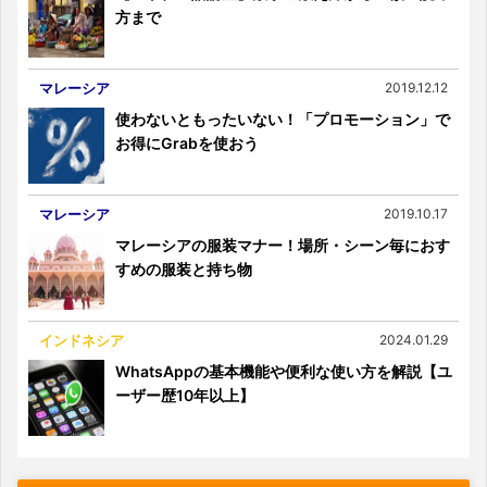
方まで
マレーシア
2019.12.12
使わないともったいない！「プロモーション」で
お得にGrabを使おう
マレーシア
2019.10.17
マレーシアの服装マナー！場所・シーン毎におす
すめの服装と持ち物
インドネシア
2024.01.29
WhatsAppの基本機能や便利な使い方を解説【ユ
ーザー歴10年以上】