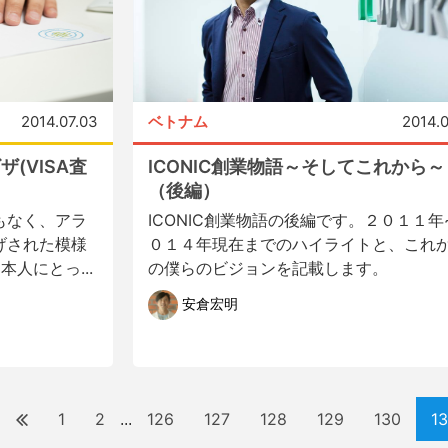
2014.07.03
ベトナム
2014.
(VISA査
ICONIC創業物語～そしてこれから～
（後編）
もなく、アラ
ICONIC創業物語の後編です。２０１１年
げされた模様
０１４年現在までのハイライトと、これ
人にとっ...
の僕らのビジョンを記載します。
安倉宏明
1
2
126
127
128
129
130
13
...