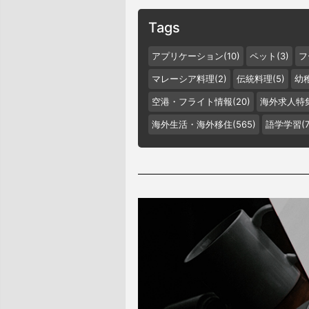
Tags
アプリケーション(10)
ペット(3)
フ
マレーシア料理(2)
伝統料理(5)
幼稚
空港・フライト情報(20)
海外求人特集
海外生活・海外移住(565)
語学学習(7