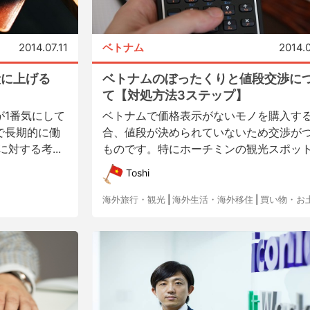
2014.07.11
ベトナム
2014.
段に上げる
ベトナムのぼったくりと値段交渉に
て【対処方法3ステップ】
が1番気にして
ベトナムで価格表示がないモノを購入す
で長期的に働
合、値段が決められていないため交渉が
対する考...
ものです。特にホーチミンの観光スポット.
Toshi
海外旅行・観光
|
海外生活・海外移住
|
買い物・お