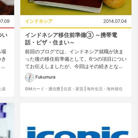
07.09
インドネシア
2014.07.04
つい
インドネシア移住前準備③ ～携帯電
話・ビザ・住まい～
る場
前回のブログでは、インドネシア就職が決ま
つき
った後の移住前準備として、6つの項目につい
..
てお伝えしましたが、今回はその続きとな...
Fukumura
土産
SIMカード・通信費
|
住居・家賃
|
海外生活・海外移住