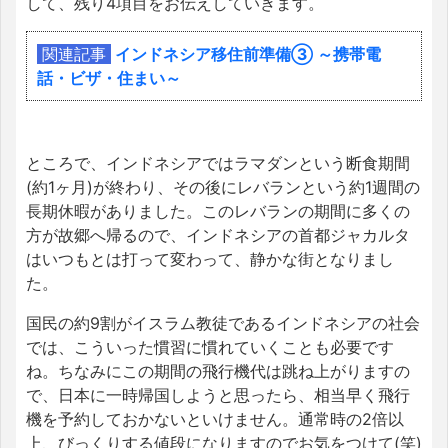
して、残り4項目をお伝えしていきます。
関連記事
インドネシア移住前準備③ ～携帯電
話・ビザ・住まい～
ところで、インドネシアではラマダンという断食期間
(約1ヶ月)が終わり、その後にレバランという約1週間の
長期休暇がありました。このレバランの期間に多くの
方が故郷へ帰るので、インドネシアの首都ジャカルタ
はいつもとは打って変わって、静かな街となりまし
た。
国民の約9割がイスラム教徒であるインドネシアの社会
では、こういった慣習に慣れていくことも必要です
ね。ちなみにこの期間の飛行機代は跳ね上がりますの
で、日本に一時帰国しようと思ったら、相当早く飛行
機を予約しておかないといけません。通常時の2倍以
上、びっくりする値段になりますのでお気をつけて(笑)