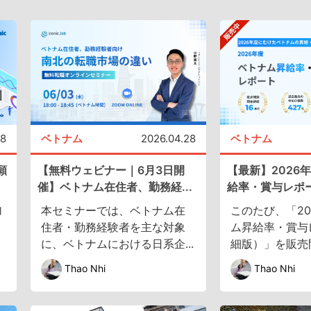
08
ベトナム
2026.04.28
ベトナム
願
【無料ウェビナー｜6月3日開
【最新】2026
催】ベトナム在住者、勤務経...
給率・賞与レポー
加
本セミナーでは、ベトナム在
このたび、「20
住者・勤務経験者を主な対象
ム昇給率・賞与
に、ベトナムにおける日系企...
細版）」を販売開
Thao Nhi
Thao Nhi