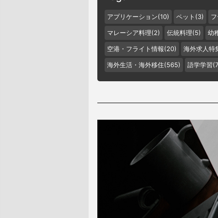
アプリケーション(10)
ペット(3)
フ
マレーシア料理(2)
伝統料理(5)
幼稚
空港・フライト情報(20)
海外求人特集
海外生活・海外移住(565)
語学学習(7