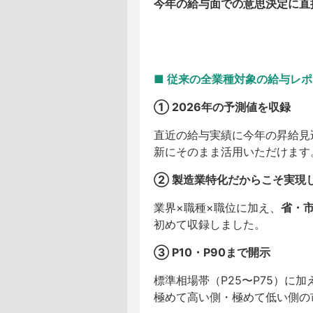
今年の給与面での意思決定に直
■ 従来の全業種対象の給与レ
① 2026年の予測値を収録
直近の給与実績に今年の昇給見
新にそのまま活用いただけます
② 製造業特化だからこそ実現
業界×職種×職位に加え、
省・
初めて収録しました。
③ P10・P90まで開示
標準相場帯（P25〜P75）に加
極めて高い側・極めて低い側の