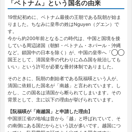
「ベトナム」という国名の由来
19世紀初めに、ベトナム最後の王朝である阮朝が始ま
りました。ちなみに皇帝の姓はNguyen（グエン）で
す。
今から約200年前となるこの時代は、中国と国境を接
している周辺諸国（朝鮮・ベトナム・ネパール・沖縄
など。鎖国中の日本を除く）が、中国の皇帝へ「◯◯
国王として、清国皇帝の代わりに△△国を統治しても
いい」という許可が必要な冊封体制でありました。
そのときに、阮朝の創始者である阮福暎という人が、
清国に依頼した国名が「南越」と言われています。し
かし、この国名は清国から断られてしまいます。その
背景として、主に以下の理由が挙げられています。
【阮福暎が「南越国」と申請した理由】
中国浙江省の地域は昔から「越」と呼ばれていて、そ
の南側にある国だからという説が多いです。越国につ