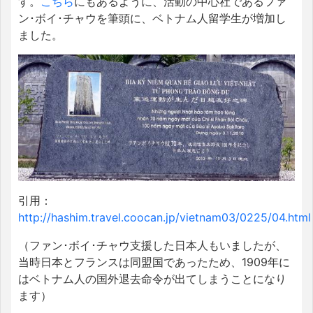
す。
こちら
にもあるように、活動の中心社であるファ
ン･ボイ･チャウを筆頭に、ベトナム人留学生が増加し
ました。
引用：
http://hashim.travel.coocan.jp/vietnam03/0225/04.html
（ファン･ボイ･チャウ支援した日本人もいましたが、
当時日本とフランスは同盟国であったため、1909年に
はベトナム人の国外退去命令が出てしまうことになり
ます）