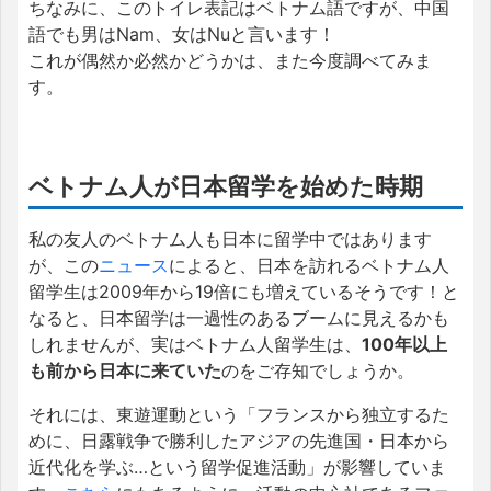
ちなみに、このトイレ表記はベトナム語ですが、中国
語でも男はNam、女はNuと言います！
これが偶然か必然かどうかは、また今度調べてみま
す。
ベトナム人が日本留学を始めた時期
私の友人のベトナム人も日本に留学中ではあります
が、この
ニュース
によると、日本を訪れるベトナム人
留学生は2009年から19倍にも増えているそうです！と
なると、日本留学は一過性のあるブームに見えるかも
しれませんが、実はベトナム人留学生は、
100年以上
も前から日本に来ていた
のをご存知でしょうか。
それには、東遊運動という「フランスから独立するた
めに、日露戦争で勝利したアジアの先進国・日本から
近代化を学ぶ…という留学促進活動」が影響していま