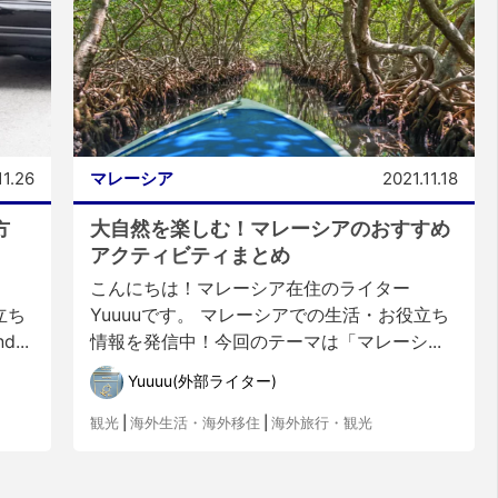
11.26
マレーシア
2021.11.18
方
大自然を楽しむ！マレーシアのおすすめ
アクティビティまとめ
こんにちは！マレーシア在住のライター
立ち
Yuuuuです。 マレーシアでの生活・お役立ち
...
情報を発信中！今回のテーマは「マレーシ...
Yuuuu(外部ライター)
観光
|
海外生活・海外移住
|
海外旅行・観光