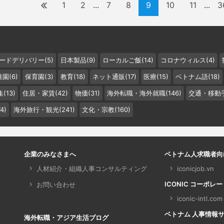
1
2
7
8
9
10
11
3
...
...
ードデリバリー(5)
日本製品(9)
ローカルご飯(14)
コロナウィルス(4)
園(6)
保育園(3)
教育(18)
ネット通販(17)
医療(15)
ベトナム語(18)
(13)
住居・家賃(42)
物価(31)
海外転職・海外就職(146)
交通・移動手
4)
海外旅行・観光(241)
文化・宗教(160)
企業のみなさまへ
ベトナム人求職者向
人材紹介・組織人事コンサルティング
iconicjob.vn
ICONIC コーポレ
お問い合わせ
iconic-intl.com
ベトナム 人事情報サイト 
海外転職・アジア生活ブログ