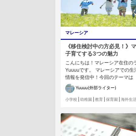
マレーシア
《移住検討中の方必見！》
子育てする3つの魅力
こんにちは！マレーシア在住の
Yuuuuです。 マレーシアでの
情報を発信中！今回のテーマは「マ
Yuuuu(外部ライター)
小学校
|
幼稚園
|
教育
|
保育園
|
海外生