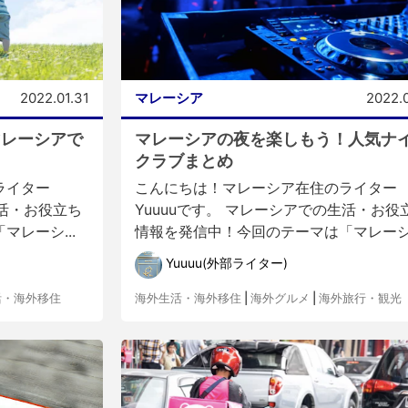
2022.01.31
マレーシア
2022.
マレーシアで
マレーシアの夜を楽しもう！人気ナ
クラブまとめ
ライター
こんにちは！マレーシア在住のライター
生活・お役立ち
Yuuuuです。 マレーシアでの生活・お役
レーシ...
情報を発信中！今回のテーマは「マレーシ.
Yuuuu(外部ライター)
活・海外移住
海外生活・海外移住
|
海外グルメ
|
海外旅行・観光