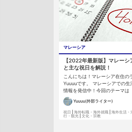
マレーシア
【2022年最新版】マレーシ
と主な祝日を解説！
こんにちは！マレーシア在住の
Yuuuuです。 マレーシアでの
情報を発信中！今回のテーマは「20
Yuuuu(外部ライター)
祝日
|
海外転職・海外就職
|
海外生活・
行・観光
|
文化・宗教