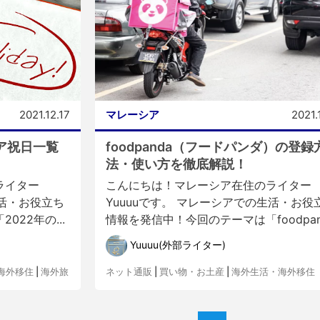
2021.12.17
マレーシア
2021.
ア祝日一覧
foodpanda（フードパンダ）の登録
法・使い方を徹底解説！
ライター
こんにちは！マレーシア在住のライター
生活・お役立ち
Yuuuuです。 マレーシアでの生活・お役
22年の...
情報を発信中！今回のテーマは「foodpand
Yuuuu(外部ライター)
海外移住
|
海外旅
ネット通販
|
買い物・お土産
|
海外生活・海外移住