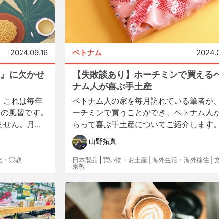
2024.09.16
ベトナム
2024.
節』に欠かせ
【失敗談あり】ホーチミンで買える
う
ナム人が喜ぶ手土産
。これは毎年
ベトナム人の家を毎月訪れている筆者が
見の風習です。
ーチミンで買うことができ、ベトナム人
ん。月...
らって喜ぶ手土産についてご紹介します。.
山野拓真
化・宗教
日本製品
|
買い物・お土産
|
海外生活・海外移住
|
宗教