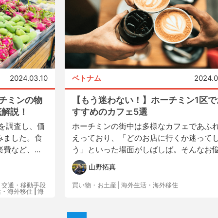
2024.03.10
ベトナム
2024.0
ーチミンの物
【もう迷わない！】ホーチミン1区で
底解説！
すすめのカフェ5選
を調査し、価
ホーチミンの街中は多様なカフェであふ
みました。食
えっており、「どのお店に行くか迷って
など、...
う」といった場面がしばしば。そんなお悩.
山野拓真
|
交通・移動手段
買い物・お土産
|
海外生活・海外移住
活・海外移住
|
海