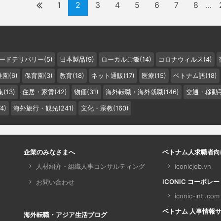
1
2
3
4
5
6
7
8
...
ードデリバリー(5)
日本製品(9)
ローカルご飯(14)
コロナウィルス(4)
園(6)
保育園(3)
教育(18)
ネット通販(17)
医療(15)
ベトナム語(18)
(13)
住居・家賃(42)
物価(31)
海外転職・海外就職(146)
交通・移動手
4)
海外旅行・観光(241)
文化・宗教(160)
企業のみなさまへ
ベトナム人求職者向
人材紹介・組織人事コンサルティング
iconicjob.vn
ICONIC コーポレ
お問い合わせ
iconic-intl.com
ベトナム 人事情報サイト 
海外転職・アジア生活ブログ