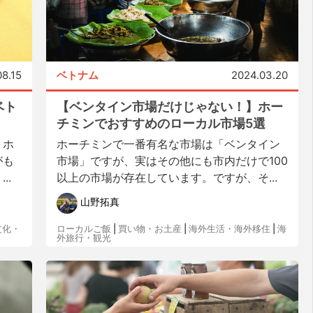
08.15
ベトナム
2024.03.20
ベト
【ベンタイン市場だけじゃない！】ホー
チミンでおすすめのローカル市場5選
、ホ
ホーチミンで一番有名な市場は「ベンタイン
がも
市場」ですが、実はその他にも市内だけで100
..
以上の市場が存在しています。ですが、そ...
山野拓真
文化・
ローカルご飯
|
買い物・お土産
|
海外生活・海外移住
|
海
外旅行・観光