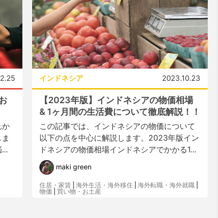
2.25
インドネシア
2023.10.23
お
【2023年版】インドネシアの物価相場
& 1ヶ月間の生活費について徹底解説！！
れか
この記事では、インドネシアの物価について
しま
以下の点を中心に解説します。2023年版イン
..
ドネシアの物価相場インドネシアでかかる1...
maki green
住居・家賃
|
海外生活・海外移住
|
海外転職・海外就職
|
物価
|
買い物・お土産