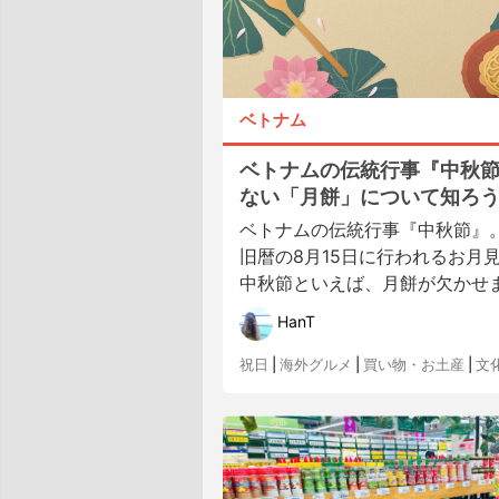
ベトナム
ベトナムの伝統行事『中秋
ない「月餅」について知ろ
ベトナムの伝統行事『中秋節』
旧暦の8月15日に行われるお月
中秋節といえば、月餅が欠かせませ
HanT
祝日
|
海外グルメ
|
買い物・お土産
|
文