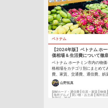
ベトナム
【2024年版】ベトナム ホ
価相場 & 生活費について徹
ベトナム ホーチミン市内の物価
格相場をカテゴリ別にまとめて
費、家賃、交通費、通信費、娯楽費
山野拓真
SIMカード・通信費
|
住居・家賃
|
物価
|
海外グルメ
|
買い物・お土産
|
海外生
外旅行・観光