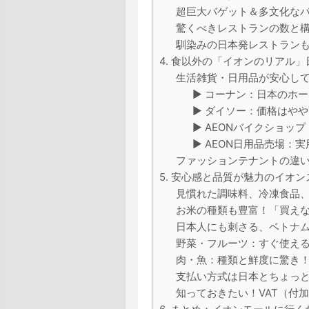
超巨大バゲット＆多文化な
驚くべきレストランの数と
馴染みの日本発レストラン
4. 食以外の「イオンのリアル
生活雑貨・日用品が安心し
▶︎ コーナン：日本のホ
▶︎ ダイソー：価格はや
▶︎ AEONバイクショ
▶︎ AEON日用品売場
ファッションテナントの違
5. 安心感と品質が魅力のイオ
見慣れた調味料、冷凍食品
お米の種類も豊富！「買え
日本人にも刺さる、ベトナ
野菜・フルーツ：すぐ使え
肉・魚：種類と鮮度に驚き
支払い方式は日本とちょっ
知っておきたい！VAT（付