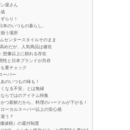
パン屋さん
構成
もずらり！
」日本のいつもの暮らし。
て揃う場所
ームセンタースタイルそのまま
や高めだが、人気商品は健在
ップ：想像以上に頼れる存在
：実用性と日本ブランドが共存
いも要チェック
ンスーパー
、あのいつもの味も！
なくなる不安」とは無縁
ムならではのアイテム特集
るかつ新鮮だから、料理のハードルが下がる！
！ローカルスーパー以上の安心感
と違う？
加価値税）の還付制度