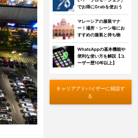
でお得にGrabを使おう
マレーシアの服装マナ
ー！場所・シーン毎にお
すすめの服装と持ち物
WhatsAppの基本機能や
便利な使い方を解説【ユ
ーザー歴10年以上】
キャリアアドバイザーに相談す
る