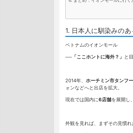
6. まとめ：イオンモールに行
1. 日本人に馴染み
ベトナムのイオンモール
──
「ここホントに海外？」
と
2014年、
ホーチミン市タンフ
ォンなどへと出店を拡大。
現在では国内に
6店舗
を展開し
外観を見れば、まずその見慣れ