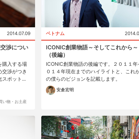
2014.07.09
ベトナム
2014.
段交渉につい
ICONIC創業物語～そしてこれから～
（後編）
を購入する場
ICONIC創業物語の後編です。２０１１年
め交渉がつき
０１４年現在までのハイライトと、これ
ポット...
の僕らのビジョンを記載します。
安倉宏明
買い物・お土産