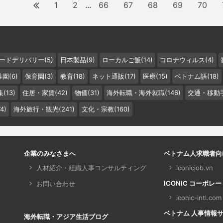
1
2
66
67
68
69
70
...
ードデリバリー(5)
日本製品(9)
ローカルご飯(14)
コロナウィルス(4)
園(6)
保育園(3)
教育(18)
ネット通販(17)
医療(15)
ベトナム語(18)
(13)
住居・家賃(42)
物価(31)
海外転職・海外就職(146)
交通・移動手
4)
海外旅行・観光(241)
文化・宗教(160)
企業のみなさまへ
ベトナム人求職者向
人材紹介・組織人事コンサルティング
iconicjob.vn
ICONIC コーポレ
お問い合わせ
iconic-intl.com
ベトナム 人事情報サイト 
海外転職・アジア生活ブログ