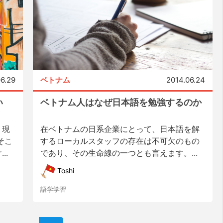
06.29
ベトナム
2014.06.24
い
ベトナム人はなぜ日本語を勉強するのか
、現
在ベトナムの日系企業にとって、日本語を解
そこ
するローカルスタッフの存在は不可欠のもの
..
であり、その生命線の一つとも言えます。...
Toshi
語学学習