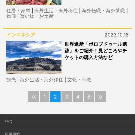
住居・家賃
|
海外生活・海外移住
|
海外転職・海外就職
|
物価
|
買い物・お土産
インドネシア
2023.10.18
世界遺産「ボロブドゥール遺
跡」をご紹介！見どころやチ
ケットの購入方法など
観光
|
海外生活・海外移住
|
文化・宗教
1
2
3
4
5
FAQ
利用規約