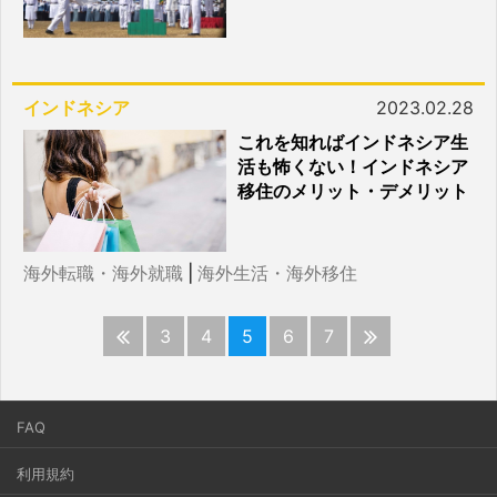
インドネシア
2023.02.28
これを知ればインドネシア生
活も怖くない！インドネシア
移住のメリット・デメリット
海外転職・海外就職
|
海外生活・海外移住
3
4
5
6
7
FAQ
利用規約