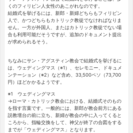
くのフィリピン人女性のあこがれなのです。
結婚式を挙げるには、新郎・新婦どちらもフィリピン
人で、かつどちらもカトリック教徒でなければなりま
せん。一方が外国人、またはカトリック教徒でない場
合も利用可能だそうですが、追加のドキュメント提出
が求められるそう。
ちなみにサン・アグスティン教会で結婚式を挙げるに
は、ウェディングマス（※1）、セレモニー、ドキュメ
ンテーション（※2）など含め、33,500ペソ（73,700
円）ほどかかるようです。
※1 ウェディングマス
→ローマ・カトリック教会における、結婚式そのもの
を指す言葉です。一般的には、新郎が教会前方にある
説教壇台の前に立ち、新婦が教会の中に入ってくると
ころから、指輪交換をして、神父が終了の合図をする
までが「ウェディングマス」となります。