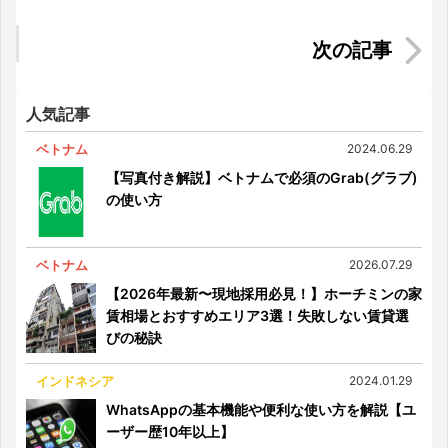
ア」とは ～SHIFT ASIAで働くということ～
バンコクで行列のできるマンゴースイーツ専門店
「マンゴタンゴ」
人気記事
ベトナム
2024.06.29
【写真付き解説】ベトナムで必須のGrab(グラブ)
の使い方
ベトナム
2026.07.29
【2026年最新〜現地採用必見！】ホーチミンの家
賃相場とおすすめエリア3選！失敗しない賃貸選
びの秘訣
インドネシア
2024.01.29
WhatsAppの基本機能や便利な使い方を解説【ユ
ーザー歴10年以上】